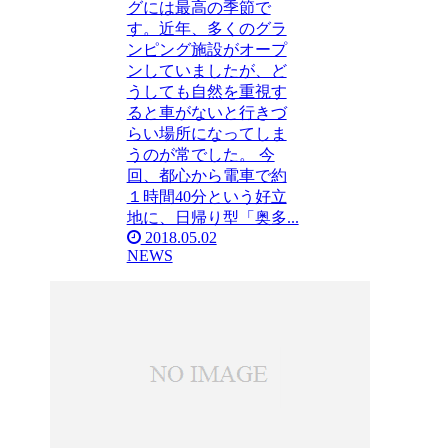
グには最高の季節で
す。近年、多くのグラ
ンピング施設がオープ
ンしていましたが、ど
うしても自然を重視す
ると車がないと行きづ
らい場所になってしま
うのが常でした。 今
回、都心から電車で約
１時間40分という好立
地に、日帰り型「奥多...
2018.05.02
NEWS