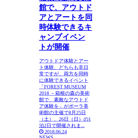
館で、アウトド
アとアートを同
時体験できるキ
ャンプイベン
トが開催
アウトドア体験とアー
ト体験、どちらも非日
常ですが、両方を同時
に体験できるイベント
「FOREST MUSEUM
2018 －箱根の森の美術
館で、素敵なアウトド
ア体験を」がポーラ美
術館の主催で8月25日
（土）、26日（日）の1
泊2日で開催されま...
2018.06.24
NEWS