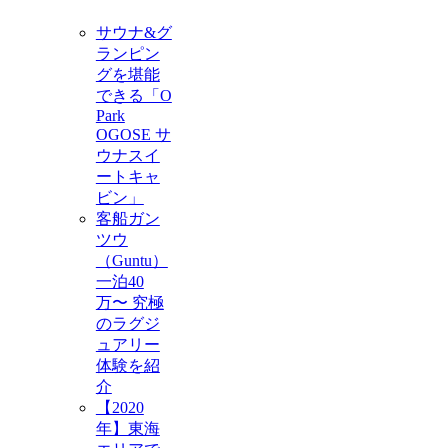
サウナ&グ
ランピン
グを堪能
できる「O
Park
OGOSE サ
ウナスイ
ートキャ
ビン」
客船ガン
ツウ
（Guntu）
一泊40
万〜 究極
のラグジ
ュアリー
体験を紹
介
【2020
年】東海