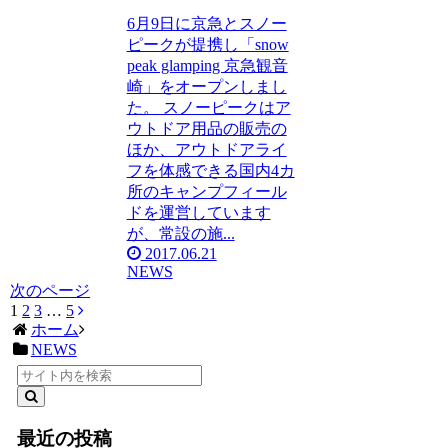
6月9日に京急とスノー
ピークが提携し「snow
peak glamping 京急観音
崎」をオープンしまし
た。 スノーピークはア
ウトドア用品の販売の
ほか、アウトドアライ
フを体感できる国内4カ
所のキャンプフィール
ドを運営しています
が、常設の施...
2017.06.21
NEWS
次のページ
1
2
3
…
5
ホーム
NEWS
最近の投稿