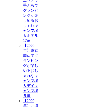
エリアで
手ぶらで
グランピ
ングが楽
しめるお
しゃれキ
ャンプ場
＆ホテル
17選
【2020
年】東京
周辺でグ
ランピン
グが楽し
めるおし
ゃれなキ
ャンプ場
＆デイキ
ャンプ場
５選
【2020
年】北海