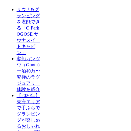
サウナ&グ
ランピング
を堪能でき
る「O Park
OGOSE サ
ウナスイー
トキャビ
ン」
客船ガンツ
ウ（Guntu）
一泊40万〜
究極のラグ
ジュアリー
体験を紹介
【2020年】
東海エリア
で手ぶらで
グランピン
グが楽しめ
るおしゃれ