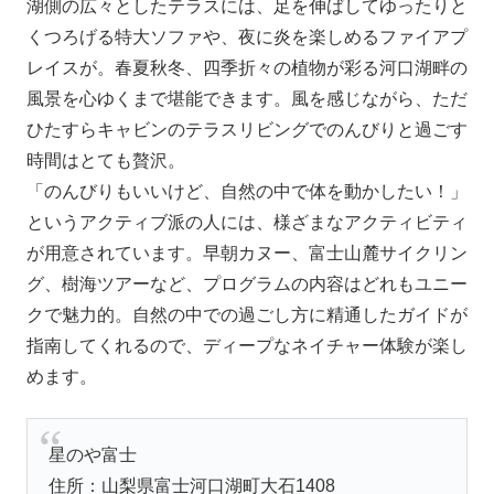
湖側の広々としたテラスには、足を伸ばしてゆったりと
くつろげる特大ソファや、夜に炎を楽しめるファイアプ
レイスが。春夏秋冬、四季折々の植物が彩る河口湖畔の
風景を心ゆくまで堪能できます。風を感じながら、ただ
ひたすらキャビンのテラスリビングでのんびりと過ごす
時間はとても贅沢。
「のんびりもいいけど、自然の中で体を動かしたい！」
というアクティブ派の人には、様ざまなアクティビティ
が用意されています。早朝カヌー、富士山麓サイクリン
グ、樹海ツアーなど、プログラムの内容はどれもユニー
クで魅力的。自然の中での過ごし方に精通したガイドが
指南してくれるので、ディープなネイチャー体験が楽し
めます。
星のや富士
住所：山梨県富士河口湖町大石1408