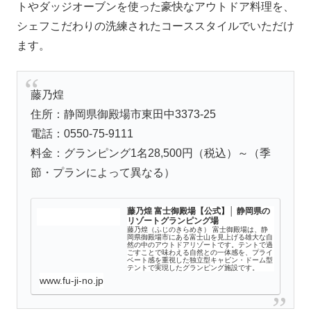
トやダッジオーブンを使った豪快なアウトドア料理を、
シェフこだわりの洗練されたコーススタイルでいただけ
ます。
藤乃煌
住所：静岡県御殿場市東田中3373-25
電話：0550-75-9111
料金：グランピング1名28,500円（税込）～（季
節・プランによって異なる）
藤乃煌 富士御殿場【公式】│ 静岡県の
リゾートグランピング場
藤乃煌（ふじのきらめき） 富士御殿場は、静
岡県御殿場市にある富士山を見上げる雄大な自
然の中のアウトドアリゾートです。テントで過
ごすことで味わえる自然との一体感を、プライ
ベート感を重視した独立型キャビン・ドーム型
テントで実現したグランピング施設です。
www.fu-ji-no.jp