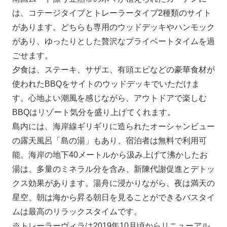
は、コテージタイプとトレーラータイプ2種類のサイト
があります。どちらも専用のウッドデッキやハンモック
があり、ゆったりとした贅沢なプライベートタイムを過
ごせます。
夕食は、ステーキ、サザエ、有頭エビなどの豪華食材が
使われたBBQをサイトのウッドデッキでいただけま
す。心地よい潮風を感じながら、アウトドアで楽しむ
BBQはリゾート気分を盛り上げてくれます。
島内には、海岸線ギリギリに造られたオーシャンビュー
の露天風呂「島の湯」もあり、宿泊者は無料で利用可
能。海岸の地下40メートルから汲み上げて沸かしたお
湯は、多量のミネラル分を含み、新陳代謝促進とデトッ
クス効果があります。湯舟に浸かりながら、夜は満天の
星空、朝は海から昇る朝日を見ることができるバスタイ
ムは最高のリラックスタイムです。
※トレーラーヴィラは2019年10月頃からリニューアル