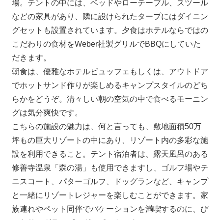
場。テントの中には、ベッドやローテーブル、スツール
などの家具があり、隣に設けられたタープにはダイニン
グセットも設置されています。夕食はホテルならではの
こだわりの食材をWeber社製グリルでBBQにしていた
だきます。
朝食は、優雅なホテルビュッフェもしくは、アウトドア
でホットサンド作りが楽しめるキャンプスタイルのどち
らかをどうぞ。清々しい朝の空気の中で食べるモーニン
グは気分爽快です。
こちらの施設の魅力は、何と言っても、敷地面積50万
坪もの巨大リゾートの中にあり、リゾート内の多彩な施
設を利用できること。テント宿泊者は、露天風呂のある
修善寺温泉「森の湯」も使用できますし、ゴルフ場やテ
ニスコート、パターゴルフ、ドッグランなど、キャンプ
と一緒にリゾートレジャーを楽しむことができます。家
族連れやペット同伴でバケーションを満喫するのに、ぴ