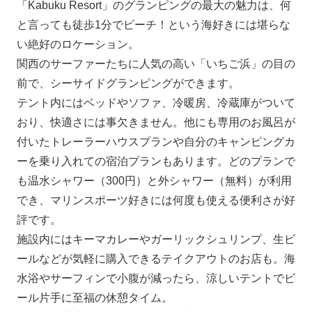
「Kabuku Resort」のグランピングの最大の魅力は、何
と言っても徒歩1分でビーチ！という海好きには堪らな
い絶好のロケーション。
関西のサーファーたちに人気の高い「いちご浜」の目の
前で、シーサイドグランピングができます。
テント内にはベッドやソファ、冷暖房、冷蔵庫がついて
おり、快適さには事欠きません。他にも専用のお風呂が
付いたトレーラーハウスプランや自分のキャンピングカ
ーを乗り入れての宿泊プランもあります。どのプランで
も温水シャワー（300円）と外シャワー（無料）が利用
でき、マリンスポーツ好きには何度も使える便利さが好
評です。
施設内にはキーマカレーやガーリックシュリンプ、生ビ
ールなどが気軽に購入できるテイクアウトのお店も。海
水浴やサーフィンで小腹が減ったら、涼しいテントでビ
ール片手に至福の休憩タイム。