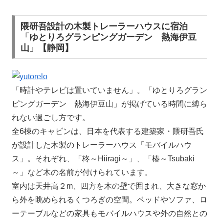
隈研吾設計の木製トレーラーハウスに宿泊
「ゆとりろグランピングガーデン 熱海伊豆
山」【静岡】
「時計やテレビは置いていません」。「ゆとりろグラン
ピングガーデン 熱海伊豆山」が掲げている時間に縛ら
れない過ごし方です。
全6棟のキャビンは、日本を代表する建築家・隈研吾氏
が設計した木製のトレーラーハウス「モバイルハウ
ス」。それぞれ、「柊～Hiiragi～」、「椿～Tsubaki
～」など木の名前が付けられています。
室内は天井高２m、四方を木の壁で囲まれ、大きな窓か
ら外を眺められるくつろぎの空間。ベッドやソファ、ロ
ーテーブルなどの家具もモバイルハウスや外の自然との