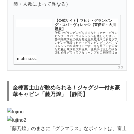
節・人数によって異なる）
【公式サイト】マヒナ・グランピン
グ・スパ・ヴィレッジ【東伊豆・大川
温泉】
伊豆でグランピングをするならマヒナ・グラン
ピング・スパ・ヴィレッジへお越しください。
静岡県東伊豆の風月無辺温泉敷地内にあるグラ
ンピング施設マヒナ・グランピング・スパ・ヴ
ィレッジの公式サイトです。海を見下ろす広大
な景色と東伊豆大川温泉・源泉掛け流しの湯を
楽しめるグラマラスなキャンプをご満喫頂けま
す。
mahina.cc
全棟富士山が眺められる！ジャグジー付き豪
華キャビン「藤乃煌」【静岡】
「藤乃煌」のまさに「グラマラス」なポイントは、富士