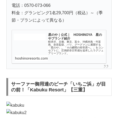
電話：0570-073-066
料金：グランピング1名29,700円（税込）～（季
節・プランによって異なる）
星のや｜公式｜ HOSHINOYA 星の
やブランド紹介
軽井沢、京都、東京、富士、沖縄本島・竹富
島、奈良監獄、バリ、グーグァンに展開する
「星のや」。「その瞬間の特等席へ。」をコン
セプトに、圧倒的非日常感を追求したラグジュ
アリーブランド。
hoshinoresorts.com
サーファー御用達のビーチ「いちご浜」が目
の前！「Kabuku Resort」【三重】