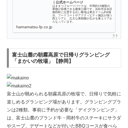
｜公式ホームページ
はままつフルーツパークは、年間約15種類の
果物が収穫できる農業公園です。浜松市浜名区
都田町に位置する広い敷地は東京ドーム約9個
分。フードコートやアクティビティ施設が揃う
西エリアと、広大な果樹園が広がる東エリアか
らなっています。
hamamatsu-fp.co.jp
富士山麓の朝霧高原で日帰りグランピング
「まかいの牧場」【静岡】
富士山が眺められる朝霧高原の牧場で、日帰りで気軽に
楽しめるグランピング場があります。グランピングプラ
ンは2種類。事前に予約が必要な「デイグランピング」
は、富士山麓のブランド牛・岡村牛のステーキにサラダ
やスープ、デザートなどが付いたBBQコースが食べら