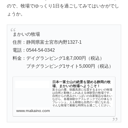
ので、牧場でゆっくり1日を過ごしてみてはいかがでし
ょうか。
まかいの牧場
住所：静岡県富士宮市内野1327-1
電話：0544-54-0342
料金：デイグランピング1名7,000円（税込）
プチグランピング1サイト5,000円（税込）
日本一富士山の絶景を望める静岡の牧
場、まかいの牧場へようこそ！
富士山の麓、朝霧高原に位置するまかいの牧場
は自然と動物とふれあえる体験型の牧場です。
自然からの恵みがいっぱいの自家製品を味わい
ながら、各種体験やアスレチックで心や体もリ
フレッシュ。人も動物も自然の一部になれる、
そんな牧場で素敵な時間をお過ごしください。
www.makaino.com