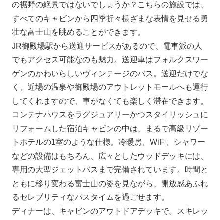
の裾野の絶景ではないでしょうか？こちらの施設では、
すべてのキャビンから四季折々様ざまな表情を見せる勇
壮な富士山を眺めることができます。
JR御殿場駅から送迎サービスがあるので、電車派の人
でもアクセス可能なのも魅力。送迎車はフォルクスワー
ゲンのかわいらしいヴィンテージのバス。送迎だけでな
く、近場の温泉や御殿場のアウトレットモールへも運行
してくれますので、車がなくても楽しく滞在できます。
コンテナハウスをラグジュアリーかつスタイリッシュに
リフォームした宿泊キャビンの中は、まるで高級リゾー
トホテルの1室のような仕様。冷暖房、WiFi、シャワー
などの設備はもちろん、広々としたウッドデッキには、
専用の大型ジェットバスまで完備されています。時間と
ともに移り変わる富士山の姿を見ながら、開放感あふれ
るセレブリティなバスタイムを過ごせます。
ディナーは、キャビンのアウトドアデッキで。スキレッ