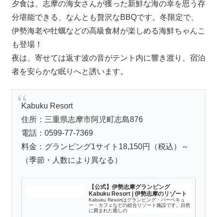
夕食は、志摩の海女さんが獲った新鮮な海の幸を思う存
分堪能できる、なんとも贅沢なBBQです。冬限定で、
伊勢海老や牡蠣などの高級食材が楽しめる海鮮ちゃんこ
も登場！
夜は、寄せては返す波の音がテント内に響き渡り、宿泊
者を安らかな眠りへと誘います。
Kabuku Resort
住所：三重県志摩市阿児町志島876
電話：0599-77-7369
料金：グランピング1サイト18,150円（税込）～
（季節・人数により異なる）
【公式】伊勢志摩グランピング
Kabuku Resort | 伊勢志摩のリゾート
Kabuku Resortはグランピング・バーベキュ
ー・カフェなどの総合リゾート施設です。自然
に囲まれた癒しの