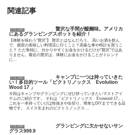
関連記事
贅沢な手間が醍醐味。アメリカ
COLUMN
にあるグランピングスポットを紹介！
【体験を味わう“贅沢”】 贅沢とはなんだろう。 高いお酒を飲ん
で、個室の美味しい料理店に行くこと？高級な車や時計を買うこ
と？ ただ単純に、分かりやすくお金をかけるだけが“贅沢”ではあ
りません。最近の贅沢は、体験にお金をかけることがトレンド
に...
キャンプに一つは持っていきた
COLUMN
い！多目的ツール「ビクトリノックス Evolution
Wood 17 」
今回はキャンプやグランピングにぜひ持っていきたいマストアイ
テムのご紹介です。 それは「ビクトリノックス Evowood 17」。
これを一本持っていけば栓抜きや缶切り、簡単なDIYまでできる品
物です。 スイス生まれのビクトリノックス ...
グランピングに欠かせないサン
COLUMN
グラス999.9