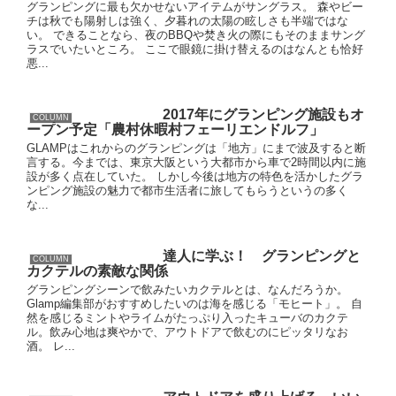
グランピングに最も欠かせないアイテムがサングラス。 森やビー
チは秋でも陽射しは強く、夕暮れの太陽の眩しさも半端ではな
い。 できることなら、夜のBBQや焚き火の際にもそのままサング
ラスでいたいところ。 ここで眼鏡に掛け替えるのはなんとも恰好
悪...
2017年にグランピング施設もオ
COLUMN
ープン予定「農村休暇村フェーリエンドルフ」
GLAMPはこれからのグランピングは「地方」にまで波及すると断
言する。今までは、東京大阪という大都市から車で2時間以内に施
設が多く点在していた。 しかし今後は地方の特色を活かしたグラ
ンピング施設の魅力で都市生活者に旅してもらうというの多く
な...
達人に学ぶ！ グランピングと
COLUMN
カクテルの素敵な関係
グランピングシーンで飲みたいカクテルとは、なんだろうか。
Glamp編集部がおすすめしたいのは海を感じる「モヒート」。 自
然を感じるミントやライムがたっぷり入ったキューバのカクテ
ル。飲み心地は爽やかで、アウトドアで飲むのにピッタリなお
酒。 レ...