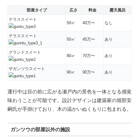
部屋タイプ
広さ
料金
露天風呂
テラススイート
50㎡
40万〜
なし
テラススイート
50㎡
45万〜
あり
グランドスイート
80㎡
70万〜
あり
ザガンツウスイート
90㎡
90万〜
あり
運行中は目の前に広がる瀬戸内の景色を一体となる感覚
味わうことが可能です。設計デザインは建築家の堀部安
嗣氏が手掛けており、木の温かいぬくもりに包まれる。
ガンツウの部屋以外の施設