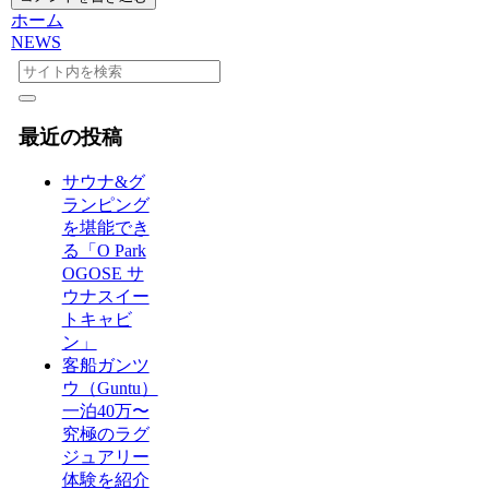
ホーム
NEWS
最近の投稿
サウナ&グ
ランピング
を堪能でき
る「O Park
OGOSE サ
ウナスイー
トキャビ
ン」
客船ガンツ
ウ（Guntu）
一泊40万〜
究極のラグ
ジュアリー
体験を紹介