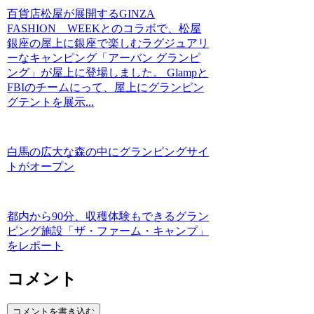
百貨店松屋が展開するGINZA
FASHION WEEKとのコラボで、松屋
銀座の屋上に銀座で楽しむラグジュアリ
ーなキャンピング「アーバン グランピ
ング」が屋上に登場しました。 Glampと
FBIのチームにって、屋上にグランピン
グテントを展示...
白馬の広大な森の中にグランピングサイ
トがオープン
都内から90分、収穫体験もできるグラン
ピング施設「ザ・ファーム・キャンプ」
をレポート
コメント
コメントを書き込む