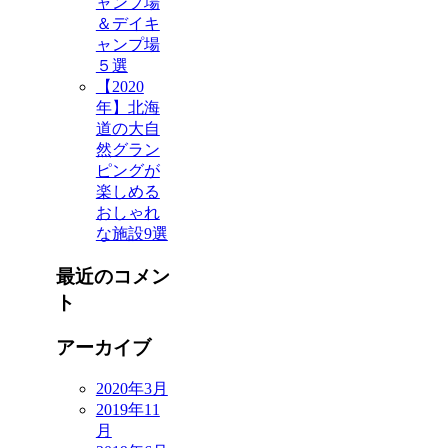
ャンプ場
＆デイキ
ャンプ場
５選
【2020
年】北海
道の大自
然グラン
ピングが
楽しめる
おしゃれ
な施設9選
最近のコメン
ト
アーカイブ
2020年3月
2019年11
月