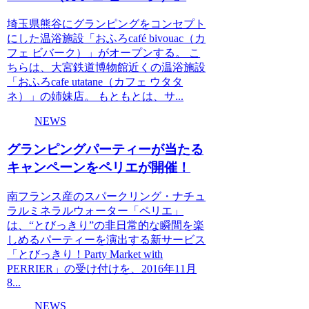
埼玉県熊谷にグランピングをコンセプト
にした温浴施設「おふろcafé bivouac（カ
フェ ビバーク）」がオープンする。 こ
ちらは、大宮鉄道博物館近くの温浴施設
「おふろcafe utatane（カフェ ウタタ
ネ）」の姉妹店。 もともとは、サ...
NEWS
グランピングパーティーが当たる
キャンペーンをペリエが開催！
南フランス産のスパークリング・ナチュ
ラルミネラルウォーター「ペリエ」
は、“とびっきり”の非日常的な瞬間を楽
しめるパーティーを演出する新サービス
「とびっきり！Party Market with
PERRIER」の受け付けを、2016年11月
8...
NEWS