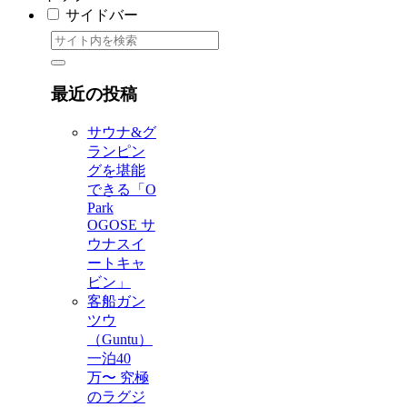
サイドバー
最近の投稿
サウナ&グ
ランピン
グを堪能
できる「O
Park
OGOSE サ
ウナスイ
ートキャ
ビン」
客船ガン
ツウ
（Guntu）
一泊40
万〜 究極
のラグジ