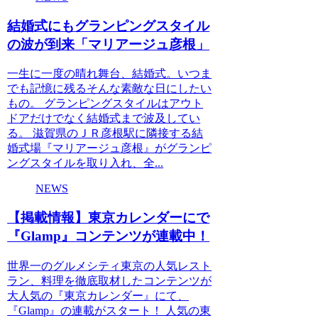
結婚式にもグランピングスタイル
の波が到来「マリアージュ彦根」
一生に一度の晴れ舞台、結婚式。いつま
でも記憶に残るそんな素敵な日にしたい
もの。 グランピングスタイルはアウト
ドアだけでなく結婚式まで波及してい
る。 滋賀県のＪＲ彦根駅に隣接する結
婚式場『マリアージュ彦根』がグランピ
ングスタイルを取り入れ、全...
NEWS
【掲載情報】東京カレンダーにで
『Glamp』コンテンツが連載中！
世界一のグルメシティ東京の人気レスト
ラン、料理を徹底取材したコンテンツが
大人気の『東京カレンダー』にて、
『Glamp』の連載がスタート！ 人気の東