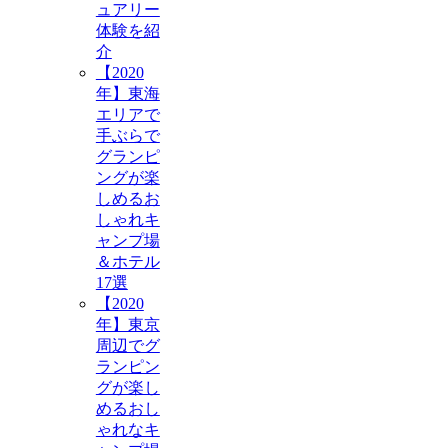
ュアリー
体験を紹
介
【2020
年】東海
エリアで
手ぶらで
グランピ
ングが楽
しめるお
しゃれキ
ャンプ場
＆ホテル
17選
【2020
年】東京
周辺でグ
ランピン
グが楽し
めるおし
ゃれなキ