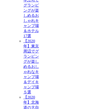
手ぶらで
グランピ
ングが楽
しめるお
しゃれキ
ャンプ場
＆ホテル
17選
【2020
年】東京
周辺でグ
ランピン
グが楽し
めるおし
ゃれなキ
ャンプ場
＆デイキ
ャンプ場
５選
【2020
年】北海
道の大自