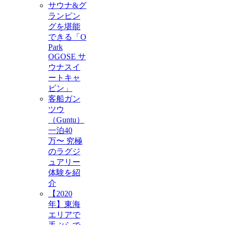
サウナ&グ
ランピン
グを堪能
できる「O
Park
OGOSE サ
ウナスイ
ートキャ
ビン」
客船ガン
ツウ
（Guntu）
一泊40
万〜 究極
のラグジ
ュアリー
体験を紹
介
【2020
年】東海
エリアで