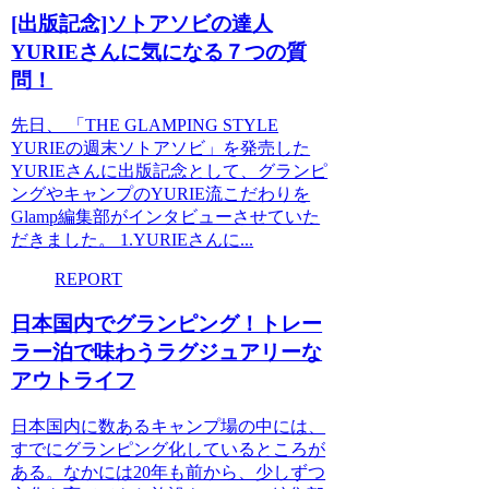
[出版記念]ソトアソビの達人
YURIEさんに気になる７つの質
問！
先日、 「THE GLAMPING STYLE
YURIEの週末ソトアソビ」を発売した
YURIEさんに出版記念として、グランピ
ングやキャンプのYURIE流こだわりを
Glamp編集部がインタビューさせていた
だきました。 1.YURIEさんに...
REPORT
日本国内でグランピング！トレー
ラー泊で味わうラグジュアリーな
アウトライフ
日本国内に数あるキャンプ場の中には、
すでにグランピング化しているところが
ある。なかには20年も前から、少しずつ