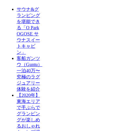
サウナ&グ
ランピング
を堪能でき
る「O Park
OGOSE サ
ウナスイー
トキャビ
ン」
客船ガンツ
ウ（Guntu）
一泊40万〜
究極のラグ
ジュアリー
体験を紹介
【2020年】
東海エリア
で手ぶらで
グランピン
グが楽しめ
るおしゃれ