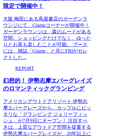
限定で開催中！
大阪 梅田にある蔦屋書店のガーデンラ
ウンジにて、Glampコーナーが開催中！
ガーデンラウンジは、森のムードがある
空間。ショッピングだけでなく、ゆった
りとお茶も楽しむことが可能。 ブース
には、雑誌「Glamp」と共にFBIがセレ
クトした...
REPORT
幻想的！ 伊勢志摩エバーグレイズ
のロマンティックグランピング
アメリカンアウトドアリゾート 伊勢志
摩エバーグレーズから、カップルにピッ
タリな「グランピング ジェリーフィッ
シュ」が7月9日にオープン！ 注目すべ
きは、上質なアウトドア空間を提案する
伊勢志摩エバーグレイズが、20年以上に