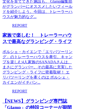
文化を育ててきた施設も。 Glamp編集部
がグランパーにオススメしたいフィール
ドを紹介しよう。今回は、トレーラーハ
ウスが魅力的なグ...
REPORT
家族で楽しむ！ トレーラーハウ
スで最高なグランピング・ライフ
ポルシェ・カイエンで「エリバツーリン
グ」のトレーラーハウスを牽引。キャン
プを楽しむ4人家族のSANADAさんは、
まさにグランパー。その最高に充実した
グランピング・ライフに密着取材！ エ
リバツーリングを牽くのは ポルシェ・
カイエンがイチバン...
REPORT
【NEWS】グランピング専門誌
「Glamp」の特設コーナーが期間