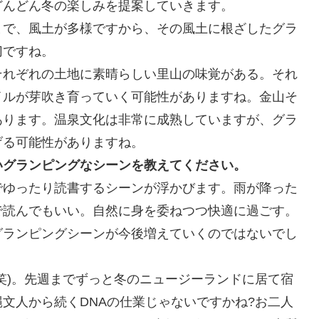
どんどん冬の楽しみを提案していきます。
まで、風土が多様ですから、その風土に根ざしたグラ
切ですね。
それぞれの土地に素晴らしい里山の味覚がある。それ
イルが芽吹き育っていく可能性がありますね。金山そ
あります。温泉文化は非常に成熟していますが、グラ
げる可能性がありますね。
いグランピングなシーンを教えてください。
でゆったり読書するシーンが浮かびます。雨が降った
dで読んでもいい。自然に身を委ねつつ快適に過ごす。
グランピングシーンが今後増えていくのではないでし
笑)。先週までずっと冬のニュージーランドに居て宿
文人から続くDNAの仕業じゃないですかね?お二人