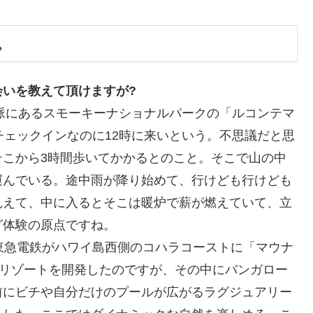
。
いを教えて頂けますが?
山脈にあるスモーキーナショナルパークの「ルコンテマ
チェックインなのに12時に来いという。不思議だと思
そこから3時間歩いてかかるとのこと。そこで山の中
運んでいる。途中雨が降り始めて、行けども行けども
見えて、中に入るとそこは暖炉で薪が燃えていて、立
グ体験の原点ですね。
東急電鉄がハワイ島西側のコハラコーストに「マウナ
たリゾートを開発したのですが、その中にバンガロー
前にビチや自分だけのプールが広がるラグジュアリー