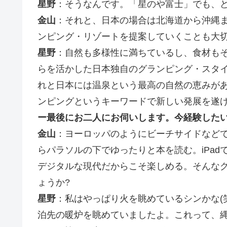
星野
：そうなんです。「星のや富士」でも、
金山
：それと、日本の場合は北海道から沖縄
ンピング・リゾートを提案していくことも大
星野
：自然も多様性に満ちているし、食材も
らを活かした日本独自のグランピング・スタ
れと日本には温泉という最高の自然の恵みが
ンピングというキーワードで新しい発展を遂
ー最後にお二人にお伺いします。今経験した
金山
：ヨーロッパのようにビーチサイドなど
らパラソルの下でゆったりと本を読む。iPa
デジタルな現代だからこそ楽しめる。そんな
ょうか?
星野
：私はやっぱり火を眺めているシンかな(
泊先の暖炉を眺めていましたよ。これって、縄